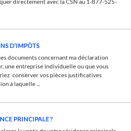
iquer directement avec la CSN au 1-877-525-
NS D’IMPÔTS
mes documents concernant ma déclaration
r, une entreprise individuelle ou que vous
riez conserver vos pièces justificatives
on à laquelle ...
NCE PRINCIPALE ?
larer la vente de votre résidence principale