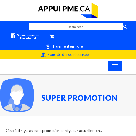
Suivez-nous sur
Facebook
Paiement en ligne
Zone de dépôt sécurisée
Toggle
navigation
SUPER PROMOTION
Désolé, il n'y a aucune promotion en vigueur actuellement.