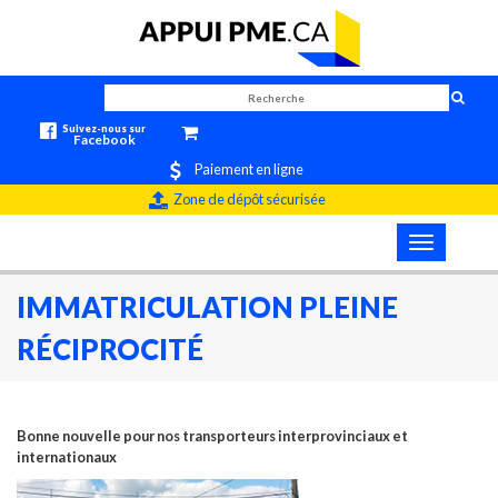
Suivez-nous sur
Facebook
Paiement en ligne
Zone de dépôt sécurisée
Toggle
navigation
IMMATRICULATION PLEINE
RÉCIPROCITÉ
Bonne nouvelle pour nos transporteurs interprovinciaux et
internationaux