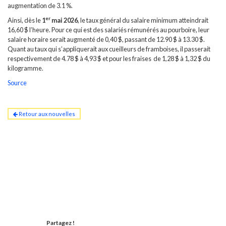
augmentation de 3.1 %.
er
Ainsi, dès le
1
mai 2026
, le taux général du salaire minimum atteindrait
16,60 $ l’heure. Pour ce qui est des salariés rémunérés au pourboire, leur
salaire horaire serait augmenté de 0,40 $, passant de 12.90 $ à 13.30 $.
Quant au taux qui s’appliquerait aux cueilleurs de framboises, il passerait
respectivement de 4.78 $ à 4,93 $ et pour les fraises de 1,28 $ à 1,32 $ du
kilogramme.
Source
Retour aux nouvelles
Partagez !